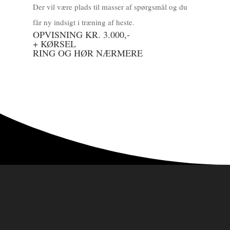
Der vil være plads til masser af spørgsmål og du
får ny indsigt i træning af heste.
OPVISNING KR. 3.000,-
+ KØRSEL
RING OG HØR NÆRMERE