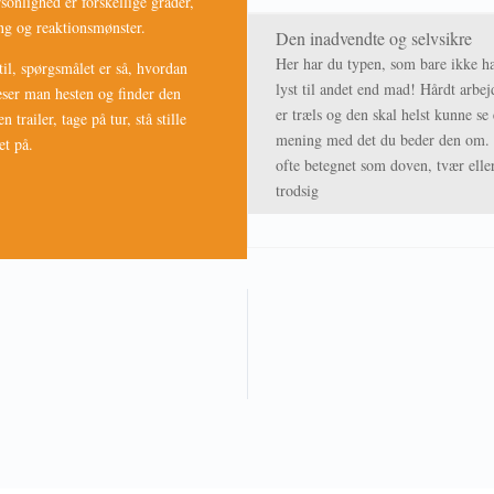
sonlighed er forskellige grader,
ing og reaktionsmønster.
Den inadvendte og selvsikre
Her har du typen, som bare ikke h
til, spørgsmålet er så, hvordan
lyst til andet end mad! Hårdt arbej
ser man hesten og finder den
er træls og den skal helst kunne se
n trailer, tage på tur, stå stille
mening med det du beder den om.
et på.
ofte betegnet som doven, tvær elle
trodsig