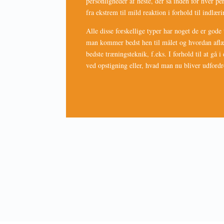
personligheder af heste, der så inden for hver per
fra ekstrem til mild reaktion i forhold til indlær
Alle disse forskellige typer har noget de er gode 
man kommer bedst hen til målet og hvordan aflæ
bedste træningsteknik, f.eks. I forhold til at gå i e
ved opstigning eller, hvad man nu bliver udfordr