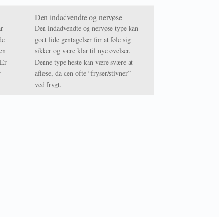
Den indadvendte og nervøse
ar
Den indadvendte og nervøse type kan
de
godt lide gentagelser for at føle sig
 en
sikker og være klar til nye øvelser.
 Er
Denne type heste kan være svære at
r
aflæse, da den ofte “fryser/stivner”
ved frygt.