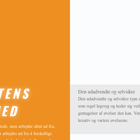
TENS
Den udadvendte og selvsikre
Den udadvendte og selvsikre type 
HED
som regel legesyg og keder sig ved
gentagelser af øvelser den kan. Væ
kreativ og variere øvelserne.
tode, men arbejder altid ud fra,
r arbejdes ud fra 4 forskellige